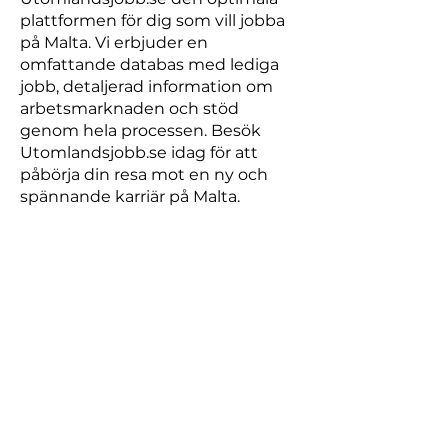
plattformen för dig som vill jobba
på Malta. Vi erbjuder en
omfattande databas med lediga
jobb, detaljerad information om
arbetsmarknaden och stöd
genom hela processen. Besök
Utomlandsjobb.se idag för att
påbörja din resa mot en ny och
spännande karriär på Malta.
Hur hittar man jobb på Malta?
Använd Utomlandsjobb.se för att
söka lediga jobb på Malta.
Besök karriärsidor för företag
verksamma på Malta.
Nätverka med internationella
rekryterare och branschkontakter.
Utforska jobbmöjligheter genom
Malta-baserade
bemanningsföretag och