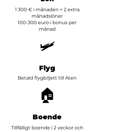
1 300 € i månaden + 2 extra
månadslöner
100-300 euro i bonus per
månad
🛩️
Flyg
Betald flygbiljett till Aten
🏠
Boende
Tillfälligt boende i 2 veckor och