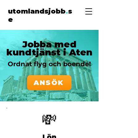
utomlandsjobb
.
s
e
Jobba med
kundtjänst i Aten
Ordnat flyg och boende!
ANSÖK
💸
Lön