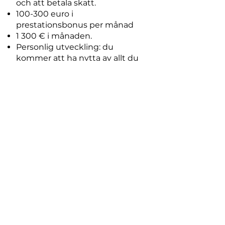
och att betala skatt.
100-300 euro i
prestationsbonus per månad
1 300 € i månaden.
Personlig utveckling: du
kommer att ha nytta av allt du
lär dig på vår betalda utbildning
och coaching även senare i
arbetslivet.
Fritidsaktiviteter: du kan välja
bland många olika aktiviteter
såsom språkkurser, utflykter
eller sportevenemang.
Om du arbetar på söndagar
eller grekiska nationaldagar får
du 75% extra i
övertidsersättning.
Vad krävs?
Du pratar flytande svenska.