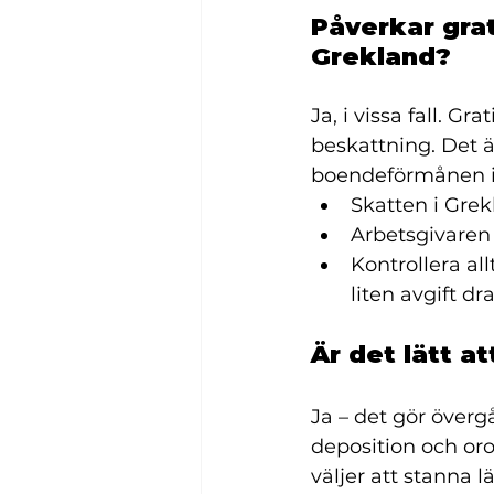
Påverkar gra
Grekland?
Ja, i vissa fall. 
beskattning. Det ä
boendeförmånen i d
Skatten i Grek
Arbetsgivaren 
Kontrollera all
liten avgift dr
Är det lätt a
Ja – det gör överg
deposition och oro
väljer att stanna l