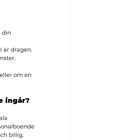
 din 
n är dragen.
mster.
 eller om en 
e ingår?
ala 
rsonalboende 
ch billig.