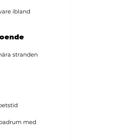
are ibland 
lboende
 nära stranden 
betstid
r badrum med 