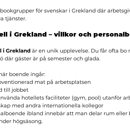
bookgrupper för svenskar i Grekland där arbetsgiv
a tjänster.
ll i Grekland – villkor och persona
l i Grekland
 är en unik upplevelse. Du får ofta bo
jö där gäster är på semester och glada.
när boende ingår:
ubventionerad mat på arbetsplatsen
till jobbet
använda hotellets faciliteter (gym, pool) utanför ar
kap med andra internationella kollegor
nalboende ibland innebär att man delar rum elle
 under högsäsong.