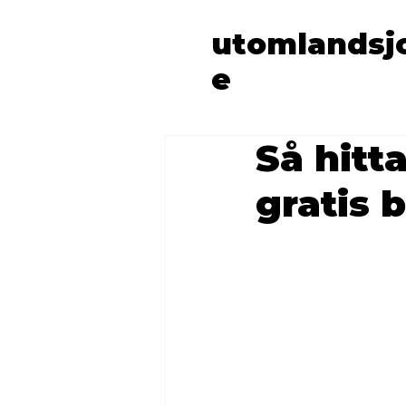
utomlandsj
e
Så hitt
gratis 