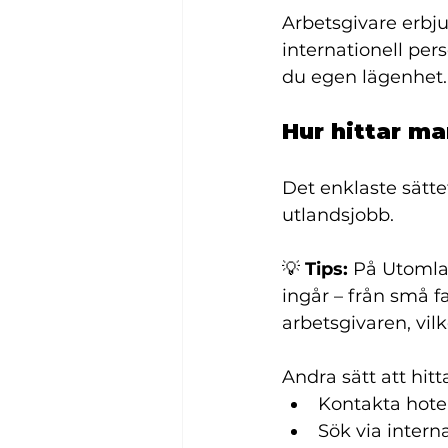
Arbetsgivare erbju
internationell pers
du egen lägenhet.
Hur hittar m
Det enklaste sätte
utlandsjobb.
💡 
Tips:
 På 
Utomla
ingår – från små fa
arbetsgivaren, vil
Andra sätt att hit
Kontakta hotel
Sök via intern