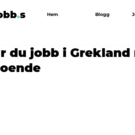
obb
.
s
Hem
Blogg
J
ar du jobb i Greklan
boende