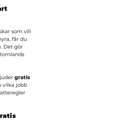
rt 
kar som vill 
yra, får du 
 Det gör 
 utomlands 
juder 
gratis 
 vilka jobb 
atteregler 
ratis 