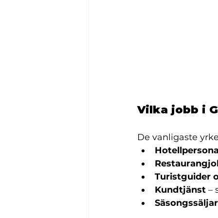
Vilka jobb i
De vanligaste yrke
Hotellpersona
Restaurangjo
Turistguider 
Kundtjänst
 –
Säsongssälja