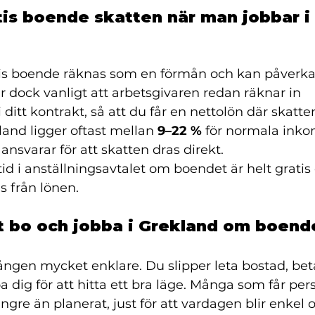
tis boende skatten när man jobbar i 
Gratis boende räknas som en förmån och kan påverka
r dock vanligt att arbetsgivaren redan räknar in 
itt kontrakt, så att du får en nettolön där skatte
land ligger oftast mellan 
9–22 %
 för normala inko
ansvarar för att skatten dras direkt.
tid i anställningsavtalet om boendet är helt gratis
as från lönen.
tt bo och jobba i Grekland om boend
ången mycket enklare. Du slipper leta bostad, bet
a dig för att hitta ett bra läge. Många som får pe
ängre än planerat, just för att vardagen blir enkel o