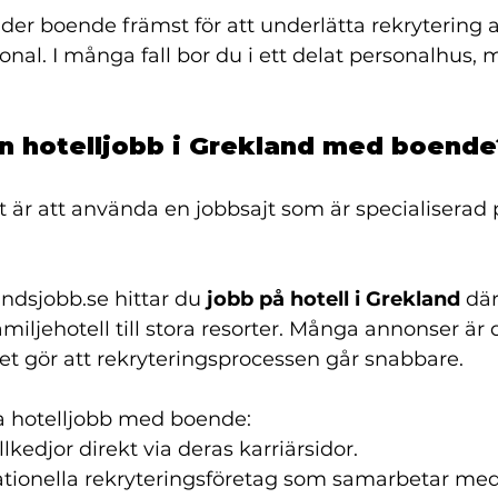
der boende främst för att underlätta rekrytering a
onal. I många fall bor du i ett delat personalhus, 
an hotelljobb i Grekland med boende
t är att använda en jobbsajt som är specialiserad 
ndsjobb.se
 hittar du 
jobb på hotell i Grekland
 dä
miljehotell till stora resorter. Många annonser är d
ket gör att rekryteringsprocessen går snabbare.
ta hotelljobb med boende:
lkedjor direkt via deras karriärsidor.
ationella rekryteringsföretag som samarbetar med