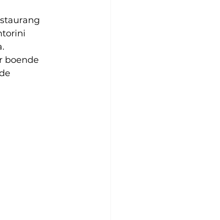
estaurang 
torini 
.
r boende 
de 