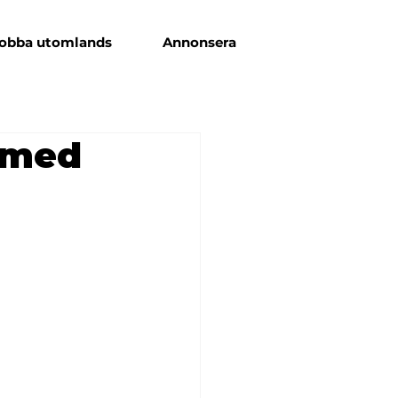
obba utomlands
Annonsera
d med