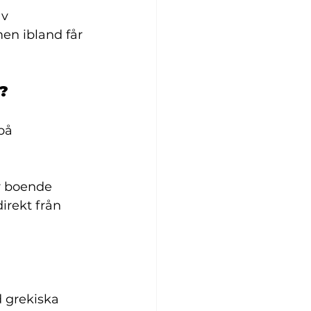
v 
men ibland får 
?
på 
r boende 
irekt från 
 grekiska 