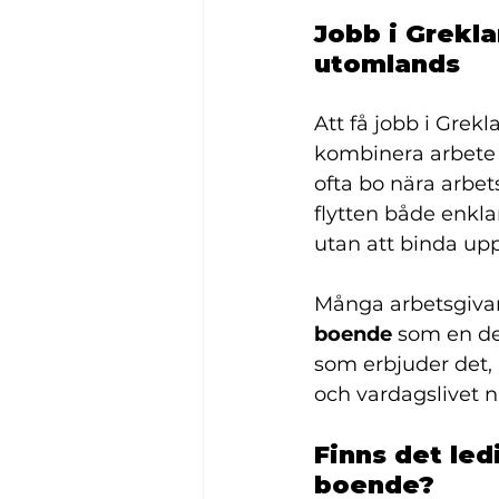
Jobb i Grekla
utomlands
Att få jobb i Grek
kombinera arbete m
ofta bo nära arbe
flytten både enklar
utan att binda upp
Många arbetsgivare
boende
 som en de
som erbjuder det,
och vardagslivet n
Finns det led
boende?