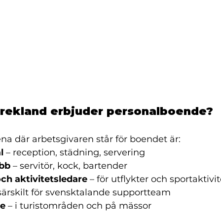
 Grekland erbjuder personalboende?
na där arbetsgivaren står för boendet är:
l
 – reception, städning, servering
bb
 – servitör, kock, bartender
och aktivitetsledare
 – för utflykter och sportaktivi
 särskilt för svensktalande supportteam
re
 – i turistområden och på mässor