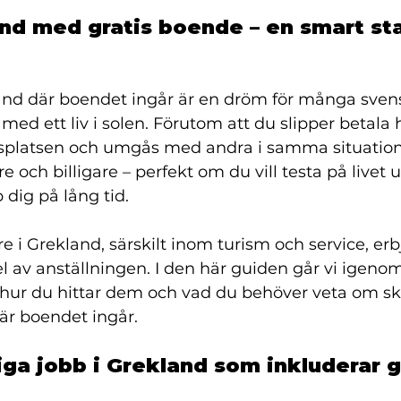
nd med gratis boende – en smart sta
land där boendet ingår är en dröm för många svens
ed ett liv i solen. Förutom att du slipper betala h
tsplatsen och umgås med andra i samma situation.
e och billigare – perfekt om du vill testa på livet
 dig på lång tid.
 i Grekland, särskilt inom turism och service, erb
l av anställningen. I den här guiden går vi igenom
 hur du hittar dem och vad du behöver veta om sk
är boendet ingår.
iga jobb i Grekland som inkluderar g