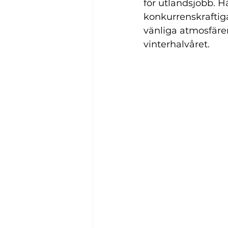
för utlandsjobb. 
konkurrenskraftiga
vänliga atmosfären
vinterhalvåret.