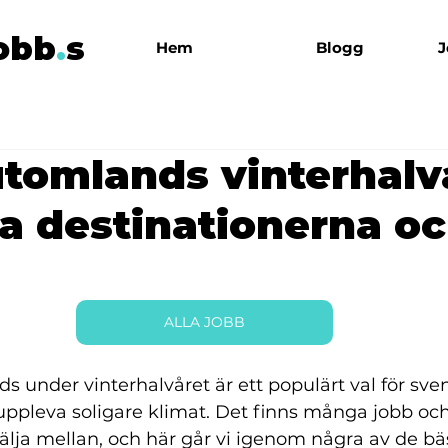
obb
.
s
Hem
Blogg
J
tomlands vinterhalv
a destinationerna o
ALLA JOBB
s under vinterhalvåret är ett populärt val för sven
 uppleva soligare klimat. Det finns många jobb och
välja mellan, och här går vi igenom några av de bä