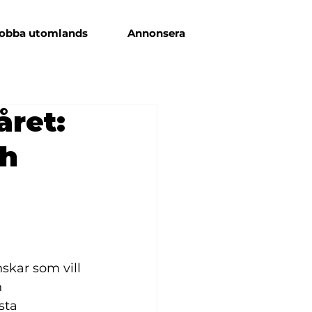
obba utomlands
Annonsera
året:
ch
skar som vill 
 
sta 