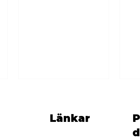
Länkar
P
d