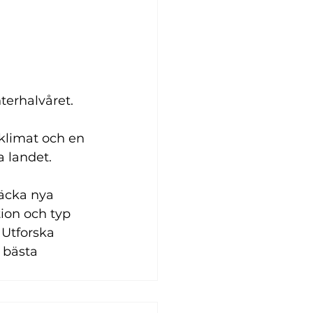
terhalvåret. 
 
klimat och en 
a landet.
äcka nya 
ion och typ 
 Utforska 
 bästa 